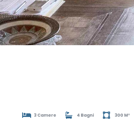
3 Camere
4 Bagni
300 M²