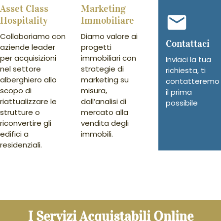
Asset Class
Marketing
Hospitality
Immobiliare
Collaboriamo con
Diamo valore ai
Contattaci
aziende leader
progetti
per acquisizioni
immobiliari con
Inviaci la tua
nel settore
strategie di
richiesta, ti
alberghiero allo
marketing su
contatteremo
scopo di
misura,
il prima
riattualizzare le
dall’analisi di
possibile
strutture o
mercato alla
riconvertire gli
vendita degli
edifici a
immobili.
residenziali.
I Servizi Acquistabili Online