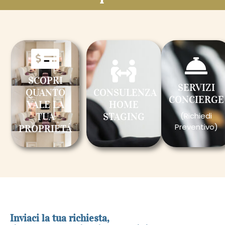
SCOPRI
SERVIZI
QUANTO
CONSULENZA
CONCIERGE
VALE LA
HOME
TUA
STAGING
(Richiedi
Preventivo)
PROPRIETÁ
Inviaci la tua richiesta,